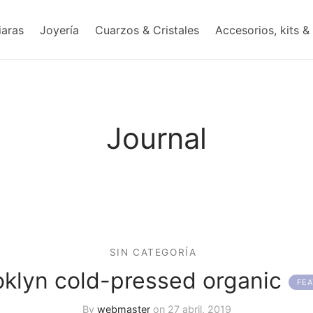
iaras
Joyería
Cuarzos & Cristales
Accesorios, kits &
Journal
SIN CATEGORÍA
oklyn cold-pressed organic
By
webmaster
on
27 abril, 2019