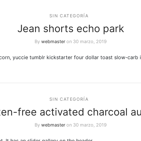
SIN CATEGORÍA
Jean shorts echo park
By
webmaster
on
30 marzo, 2019
corn, yuccie tumblr kickstarter four dollar toast slow-carb 
SIN CATEGORÍA
ten-free activated charcoal au
By
webmaster
on
30 marzo, 2019
. It has an slider gallery on the header.