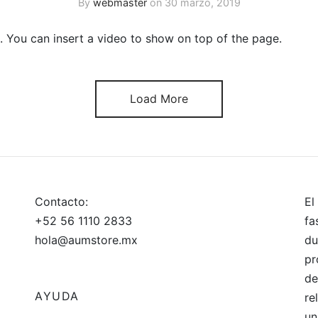
By
webmaster
on
30 marzo, 2019
 You can insert a video to show on top of the page.
Load More
Contacto:
El
+52 56 1110 2833
fa
hola@aumstore.mx
du
pr
de
AYUDA
re
un