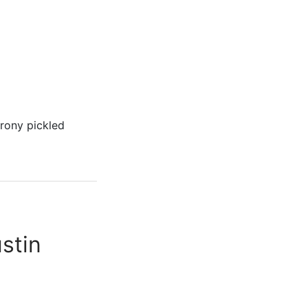
irony pickled
stin