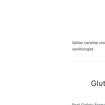
Seitan narwhal uni
vexillologist.
Glu
Post Gallery Format