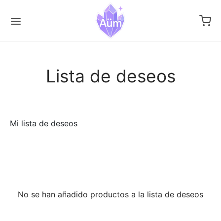
Lista de deseos
Back
Back
Back
ONAS Y TIARAS
ERÍA
ESORIOS, KITS & MÁS
Mi lista de deseos
onas
ares
os
demas
aletes
Sockets
etas
los
mas
No se han añadido productos a la lista de deseos
es
paras