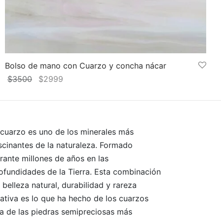
Bolso de mano con Cuarzo y concha nácar
El
El
$
3500
$
2999
precio
precio
Añadir al carrito
original
actual
era:
es:
$3500.
$2999.
 cuarzo es uno de los minerales más
scinantes de la naturaleza. Formado
rante millones de años en las
ofundidades de la Tierra. Esta combinación
 belleza natural, durabilidad y rareza
lativa es lo que ha hecho de los cuarzos
a de las piedras semipreciosas más