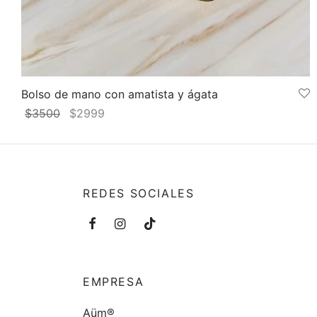
Bolso de mano con amatista y ágata
El
El
$
3500
$
2999
precio
precio
Añadir al carrito
original
actual
era:
es:
$3500.
$2999.
REDES SOCIALES
EMPRESA
Aüm®