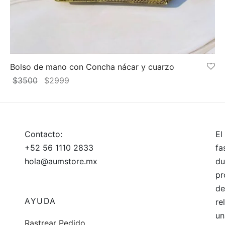
Bolso de mano con Concha nácar y cuarzo
El
El
$
3500
$
2999
precio
precio
Añadir al carrito
original
actual
era:
es:
$3500.
$2999.
Contacto:
El
+52 56 1110 2833
fa
hola@aumstore.mx
du
pr
de
AYUDA
re
un
Rastrear Pedido