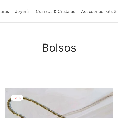
iaras
Joyería
Cuarzos & Cristales
Accesorios, kits &
Bolsos
-
20
%