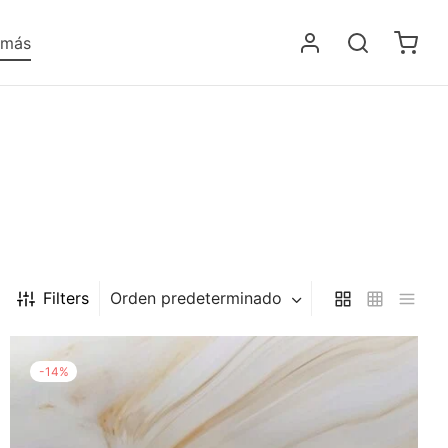
 más
Filters
Orden predeterminado
-
14
%