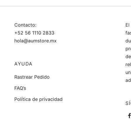
precio
precio
Añadir al carrito
original
actual
era:
es:
$499.
$424.
Contacto:
El
+52 56 1110 2833
fa
hola@aumstore.mx
du
pr
de
AYUDA
re
un
Rastrear Pedido
ad
FAQ’s
Política de privacidad
S