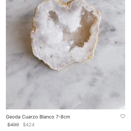
Geoda Cuarzo Blanco 7-8cm
El
El
$
499
$
424