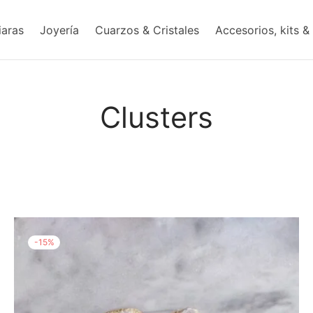
iaras
Joyería
Cuarzos & Cristales
Accesorios, kits &
Clusters
-
15
%