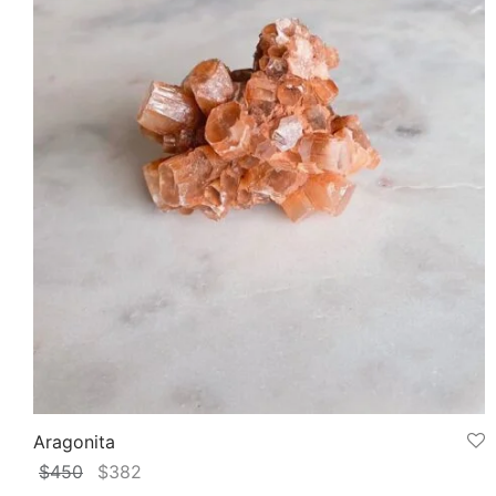
Aragonita
El
El
$
450
$
382