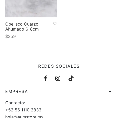
 y más
Obelisco Cuarzo
Ahumado 6-8cm
$
359
REDES SOCIALES
EMPRESA
Contacto:
+52 56 1110 2833
hola@aumstore.mx