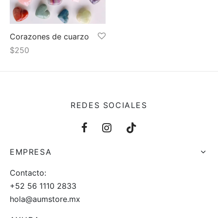
 y más
Corazones de cuarzo
$
250
REDES SOCIALES
EMPRESA
Contacto:
+52 56 1110 2833
hola@aumstore.mx