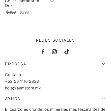
Collar Labradorita
Oro
El
El
$
499
$
399
precio
precio
original
actual
era:
es:
$499.
$399.
REDES SOCIALES
EMPRESA
Contacto:
+52 56 1110 2833
hola@aumstore.mx
AYUDA
El cuarzo es uno de los minerales más fascinantes de