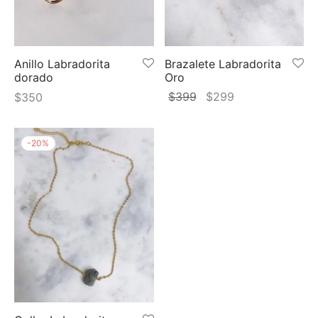
 y más
Anillo Labradorita
Brazalete Labradorita
dorado
Oro
El
El
$
399
$
299
$
350
precio
precio
original
actual
-
20
%
era:
es:
$399.
$299.