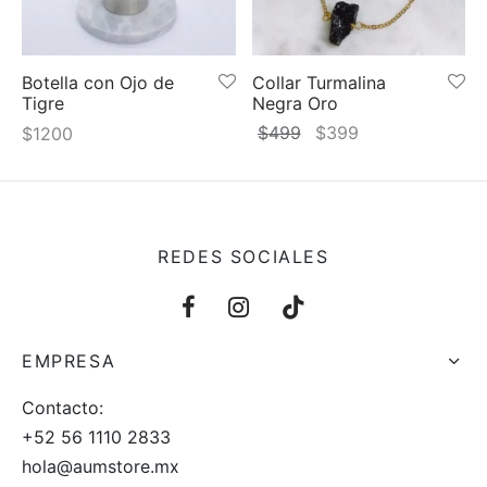
 y más
Botella con Ojo de
Collar Turmalina
Tigre
Negra Oro
El
El
$
499
$
399
$
1200
precio
precio
original
actual
era:
es:
$499.
$399.
REDES SOCIALES
EMPRESA
Contacto:
+52 56 1110 2833
hola@aumstore.mx