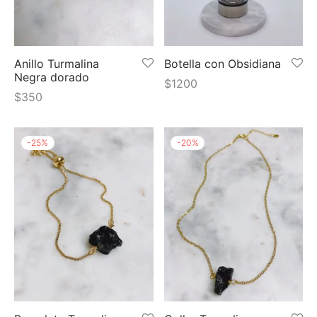
 y más
Anillo Turmalina
Botella con Obsidiana
Negra dorado
$
1200
$
350
-
25
%
-
20
%