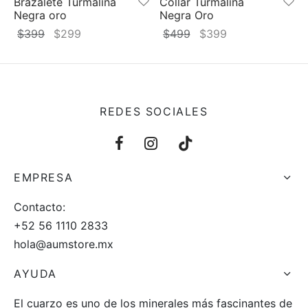
Brazalete Turmalina
Collar Turmalina
Negra oro
Negra Oro
El
El
El
El
$
399
$
299
$
499
$
399
precio
precio
precio
precio
original
actual
original
actual
era:
es:
era:
es:
$399.
$299.
$499.
$399.
REDES SOCIALES
EMPRESA
Contacto:
+52 56 1110 2833
hola@aumstore.mx
AYUDA
El cuarzo es uno de los minerales más fascinantes de