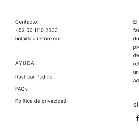
Contacto:
El
+52 56 1110 2833
fa
hola@aumstore.mx
du
pr
de
AYUDA
re
un
Rastrear Pedido
ad
FAQ’s
Política de privacidad
S