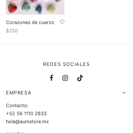
 y más
Corazones de cuarzo
$
250
REDES SOCIALES
EMPRESA
Contacto:
+52 56 1110 2833
hola@aumstore.mx