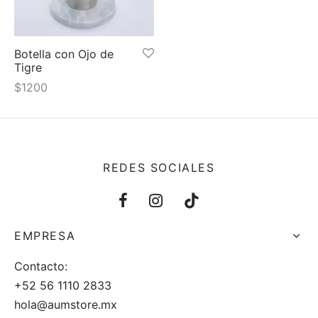
 y más
Botella con Ojo de
Tigre
$
1200
REDES SOCIALES
EMPRESA
Contacto:
+52 56 1110 2833
hola@aumstore.mx