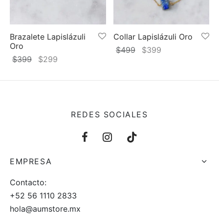
 y más
Brazalete Lapislázuli
Collar Lapislázuli Oro
Oro
El
El
$
499
$
399
El
El
$
399
$
299
precio
precio
precio
precio
original
actual
original
actual
era:
es:
era:
es:
$499.
$399.
$399.
$299.
REDES SOCIALES
EMPRESA
Contacto:
+52 56 1110 2833
hola@aumstore.mx