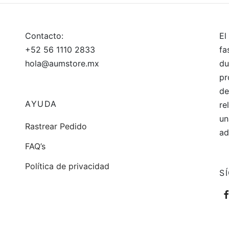
original
actual
era:
es:
$399.
$299.
Contacto:
El
+52 56 1110 2833
fa
hola@aumstore.mx
du
pr
de
AYUDA
re
un
Rastrear Pedido
ad
FAQ’s
Política de privacidad
S