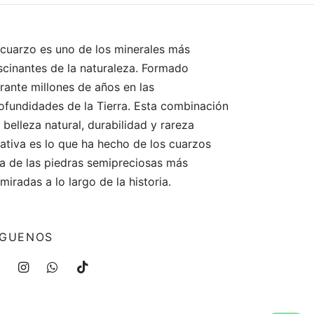
original
actual
era:
es:
$499.
$399.
 cuarzo es uno de los minerales más
scinantes de la naturaleza. Formado
rante millones de años en las
ofundidades de la Tierra. Esta combinación
 belleza natural, durabilidad y rareza
lativa es lo que ha hecho de los cuarzos
a de las piedras semipreciosas más
miradas a lo largo de la historia.
ÍGUENOS