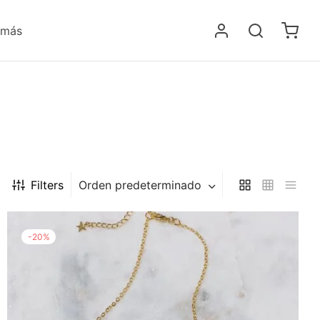
 más
Filters
Orden predeterminado
-
20
%