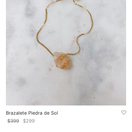
Brazalete Piedra de Sol
El
El
$
399
$
299
precio
precio
Añadir al carrito