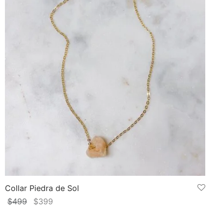
Collar Piedra de Sol
El
El
$
499
$
399
precio
precio
Añadir al carrito