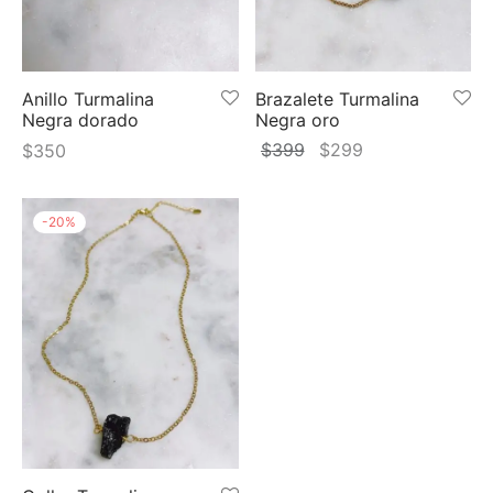
 y más
Anillo Turmalina
Brazalete Turmalina
Negra dorado
Negra oro
El
El
$
399
$
299
$
350
precio
precio
original
actual
-
20
%
era:
es:
$399.
$299.