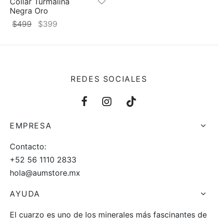
Collar Turmalina
Negra Oro
El
El
$
499
$
399
precio
precio
original
actual
era:
es:
$499.
$399.
REDES SOCIALES
EMPRESA
Contacto:
+52 56 1110 2833
hola@aumstore.mx
AYUDA
El cuarzo es uno de los minerales más fascinantes de