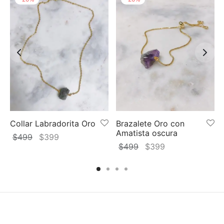
Collar Labradorita Oro
Brazalete Oro con
Amatista oscura
El
El
$
499
$
399
El
El
$
499
$
399
precio
precio
precio
precio
original
actual
original
actual
era:
es:
era:
es:
$499.
$399.
$499.
$399.