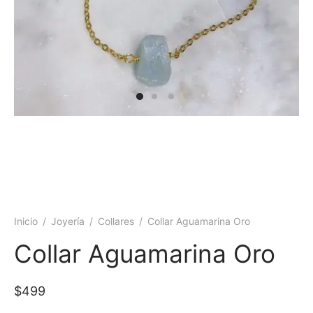
 y más
Inicio
/
Joyería
/
Collares
/
Collar Aguamarina Oro
Collar Aguamarina Oro
$
499