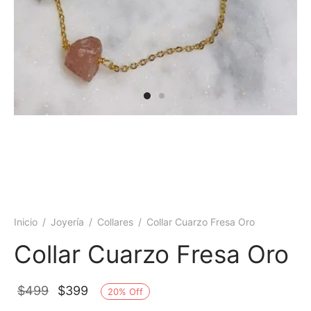
 y más
Inicio
/
Joyería
/
Collares
/
Collar Cuarzo Fresa Oro
Collar Cuarzo Fresa Oro
El
El
$
499
$
399
20
%
Off
precio
precio