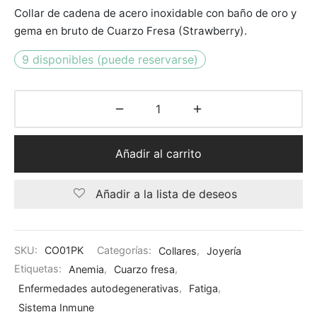
Collar de cadena de acero inoxidable con baño de oro y
original
actual
gema en bruto de Cuarzo Fresa (Strawberry).
era:
es:
9 disponibles (puede reservarse)
$499.
$399.
Añadir al carrito
Añadir a la lista de deseos
SKU:
CO01PK
Categorías:
Collares
,
Joyería
Etiquetas:
Anemia
,
Cuarzo fresa
,
Enfermedades autodegenerativas
,
Fatiga
,
Sistema Inmune