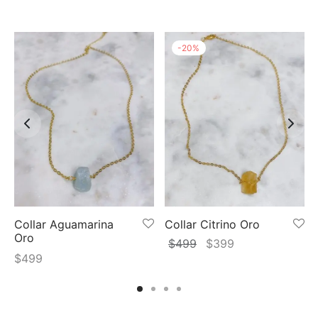
-
20
%
Collar Aguamarina
Collar Citrino Oro
Oro
El
El
$
499
$
399
$
499
precio
precio
original
actual
era:
es:
$499.
$399.