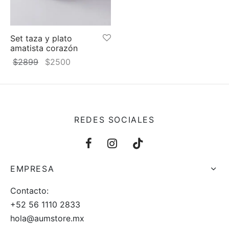
 y más
Set taza y plato
amatista corazón
El
El
$
2899
$
2500
precio
precio
original
actual
era:
es:
$2899.
$2500.
REDES SOCIALES
EMPRESA
Contacto:
+52 56 1110 2833
hola@aumstore.mx