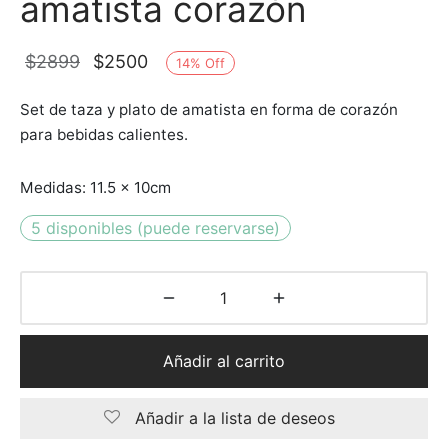
amatista corazón
El
El
$
2899
$
2500
14
%
Off
precio
precio
Set de taza y plato de amatista en forma de corazón
original
actual
para bebidas calientes.
era:
es:
$2899.
$2500.
Medidas: 11.5 x 10cm
5 disponibles (puede reservarse)
Añadir al carrito
Añadir a la lista de deseos