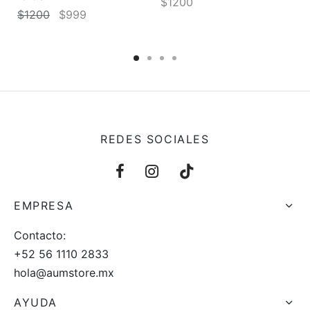
$
1200
El
El
$
1200
$
999
precio
precio
original
actual
era:
es:
$1200.
$999.
REDES SOCIALES
EMPRESA
Contacto:
+52 56 1110 2833
hola@aumstore.mx
AYUDA