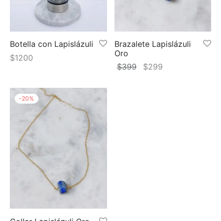
 y más
Botella con Lapislázuli
Brazalete Lapislázuli
Oro
$
1200
El
El
$
399
$
299
precio
precio
original
actual
-
20
%
era:
es:
$399.
$299.