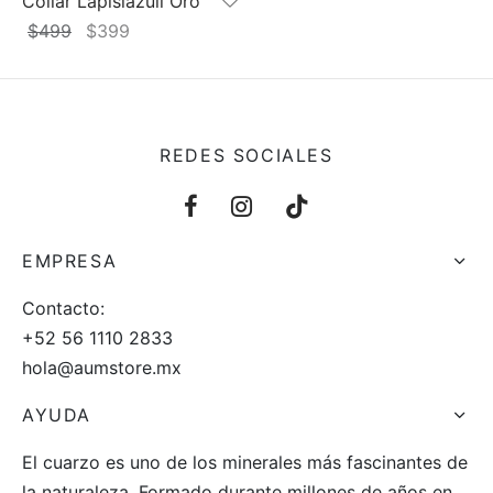
Collar Lapislázuli Oro
El
El
$
499
$
399
precio
precio
original
actual
era:
es:
$499.
$399.
REDES SOCIALES
EMPRESA
Contacto:
+52 56 1110 2833
hola@aumstore.mx
AYUDA
El cuarzo es uno de los minerales más fascinantes de
la naturaleza. Formado durante millones de años en