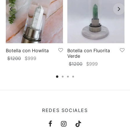
Botella con Howlita
Botella con Fluorita
Verde
El
El
$
1200
$
999
El
El
$
1200
$
999
precio
precio
precio
precio
original
actual
original
actual
era:
es:
era:
es:
$1200.
$999.
$1200.
$999.
REDES SOCIALES