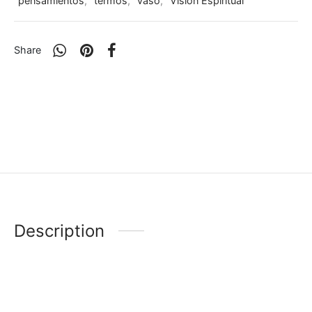
pensamientos
,
termos
,
vaso
,
Visión Espiritual
Share
Description