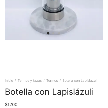
 y más
Inicio
/
Termos y tazas
/
Termos
/
Botella con Lapislázuli
Botella con Lapislázuli
$
1200