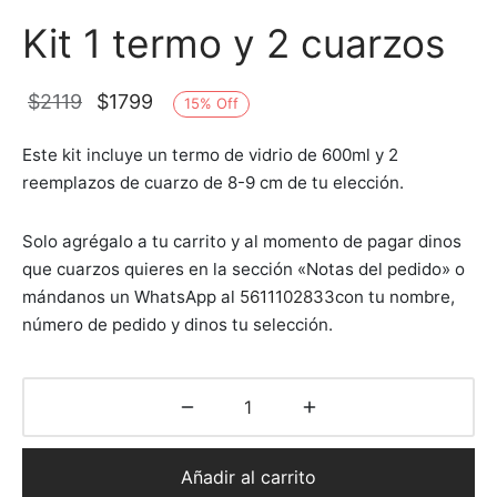
Kit 1 termo y 2 cuarzos
El
El
$
2119
$
1799
15
%
Off
precio
precio
Este kit incluye un termo de vidrio de 600ml y 2
original
actual
reemplazos de cuarzo de 8-9 cm de tu elección.
era:
es:
$2119.
$1799.
Solo agrégalo a tu carrito y al momento de pagar dinos
que cuarzos quieres en la sección «Notas del pedido» o
mándanos un WhatsApp al
5611102833
con tu nombre,
número de pedido y dinos tu selección.
Añadir al carrito