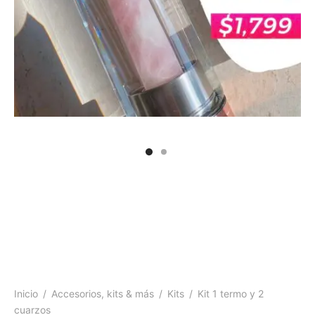
 y más
Inicio
/
Accesorios, kits & más
/
Kits
/
Kit 1 termo y 2
cuarzos