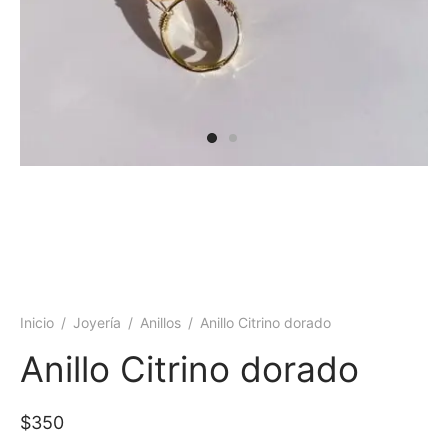
 y más
Inicio
/
Joyería
/
Anillos
/
Anillo Citrino dorado
Anillo Citrino dorado
$
350