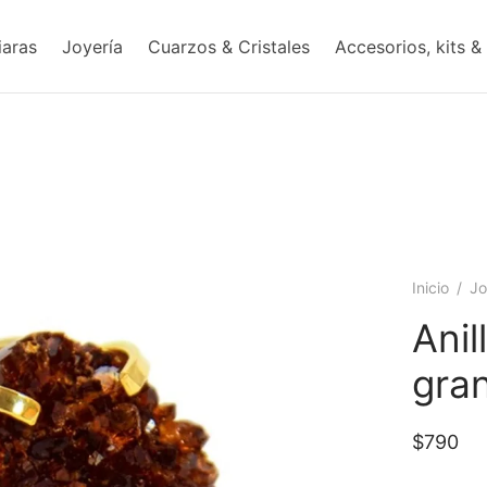
iaras
Joyería
Cuarzos & Cristales
Accesorios, kits &
Inicio
/
Jo
Anil
gra
$
790