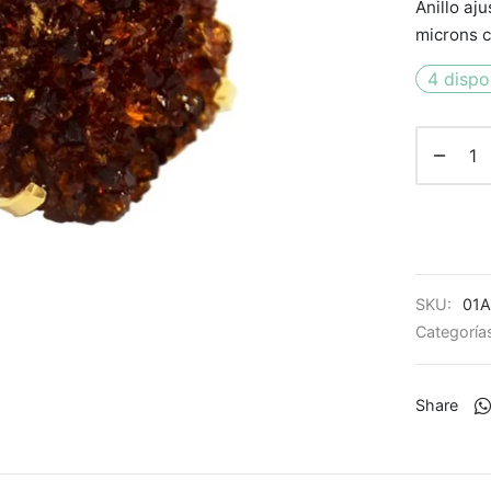
Anillo aj
microns c
4 dispo
SKU:
01A
Categoría
Share