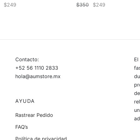
El
El
El
El
$
249
$
350
$
249
precio
precio
precio
precio
 al carrito
Añadir al carrito
original
actual
original
actual
era:
es:
era:
es:
$350.
$249.
$350.
$249.
Contacto:
El
+52 56 1110 2833
fa
hola@aumstore.mx
du
pr
de
AYUDA
re
un
Rastrear Pedido
ad
FAQ’s
Política de privacidad