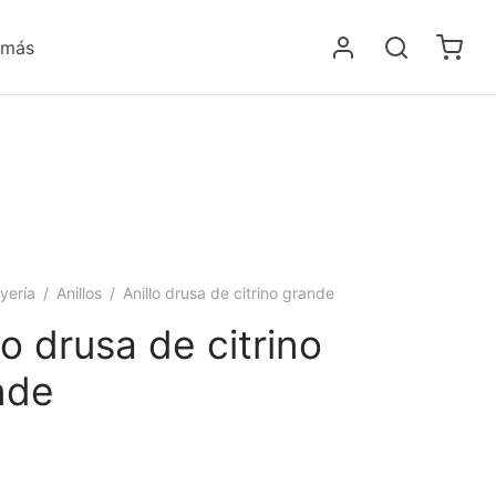
 más
yería
/
Anillos
/
Anillo drusa de citrino grande
lo drusa de citrino
nde