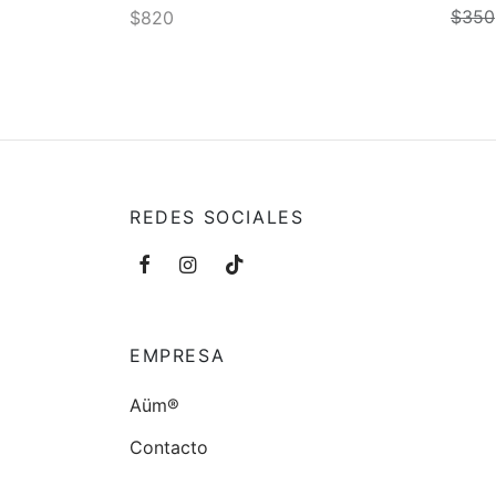
$
350
$
820
Añadir
Añadir al carrito
REDES SOCIALES
EMPRESA
Aüm®
Contacto