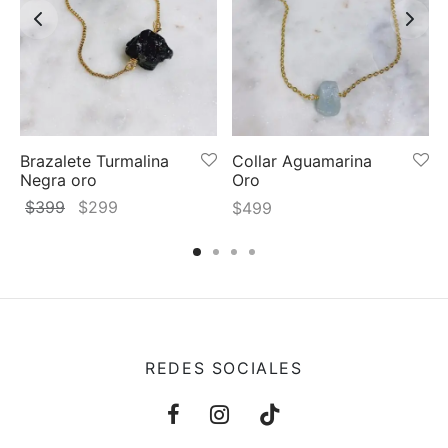
Brazalete Turmalina
Collar Aguamarina
Negra oro
Oro
El
El
$
399
$
299
$
499
precio
precio
original
actual
era:
es:
$399.
$299.
REDES SOCIALES