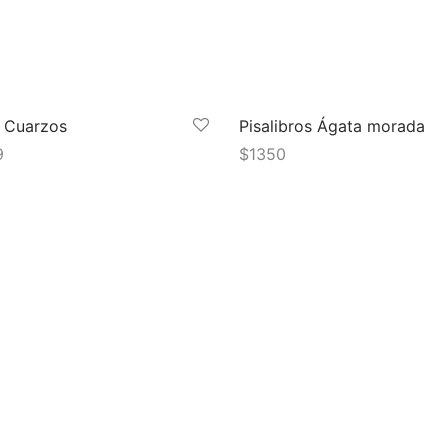
e Cuarzos
Pisalibros Ágata morada
9
$
1350
 al carrito
Añadir al carrito