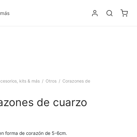
 más
cesorios, kits & más
/
Otros
/
Corazones de
azones de cuarzo
en forma de corazón de 5-6cm.