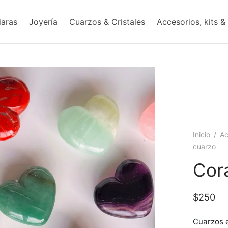
iaras
Joyería
Cuarzos & Cristales
Accesorios, kits &
Inicio
/
Ac
cuarzo
Cor
$
250
Cuarzos 