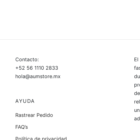
Contacto:
El
+52 56 1110 2833
fa
hola@aumstore.mx
du
pr
de
AYUDA
re
un
Rastrear Pedido
ad
FAQ’s
Política de privacidad