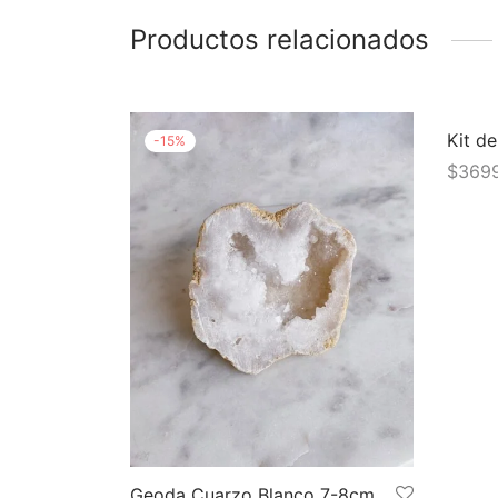
Productos relacionados
Kit d
-
15
%
$
369
Añadir
Geoda Cuarzo Blanco 7-8cm