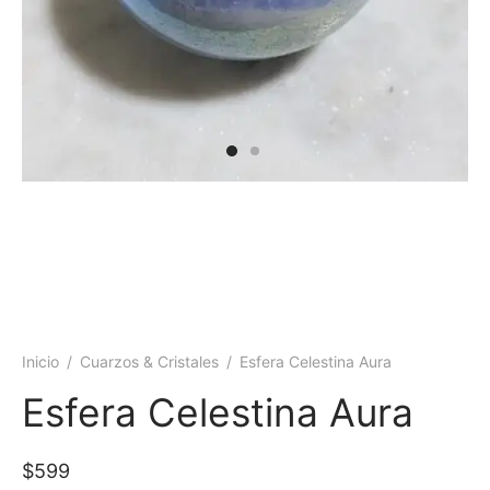
 y más
Inicio
/
Cuarzos & Cristales
/
Esfera Celestina Aura
Esfera Celestina Aura
$
599