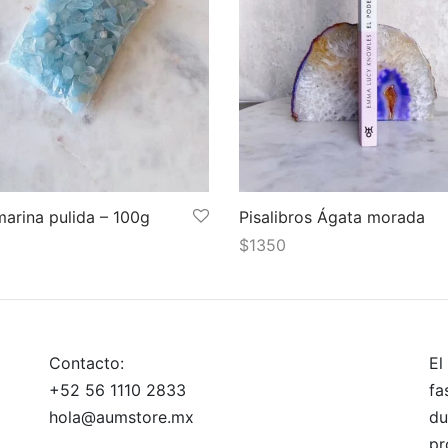
arina pulida – 100g
Pisalibros Ágata morada
$
1350
 al carrito
Añadir al carrito
Contacto:
El
+52 56 1110 2833
fa
hola@aumstore.mx
du
pr