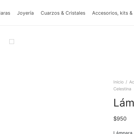
iaras
Joyería
Cuarzos & Cristales
Accesorios, kits &
Inicio
/
Ac
Celestina
Lám
$
950
Lámpara 