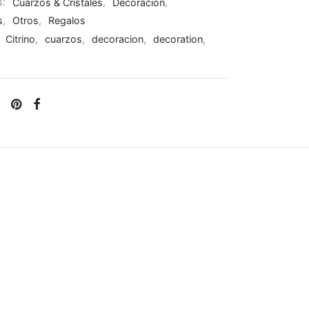
s:
Cuarzos & Cristales
,
Decoración
,
s
,
Otros
,
Regalos
:
Citrino
,
cuarzos
,
decoracion
,
decoration
,