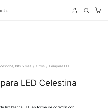
 más
cesorios, kits & más
/
Otros
/
Lámpara LED
para LED Celestina
de luz blanca LED en forma de corazón con