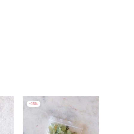
-
15
%