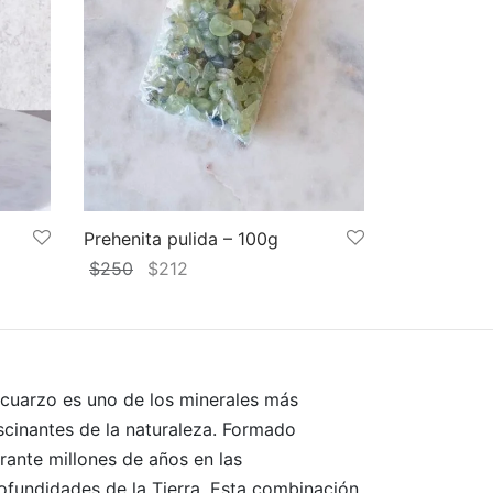
Prehenita pulida – 100g
El
El
$
250
$
212
precio
precio
Añadir al carrito
original
actual
era:
es:
$250.
$212.
 cuarzo es uno de los minerales más
scinantes de la naturaleza. Formado
rante millones de años en las
ofundidades de la Tierra. Esta combinación