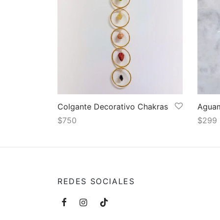
Colgante Decorativo Chakras
Aguam
$
750
$
299
Añadir al carrito
Añadir
REDES SOCIALES