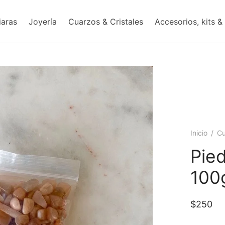
iaras
Joyería
Cuarzos & Cristales
Accesorios, kits &
Inicio
/
Cu
Pied
100
$
250