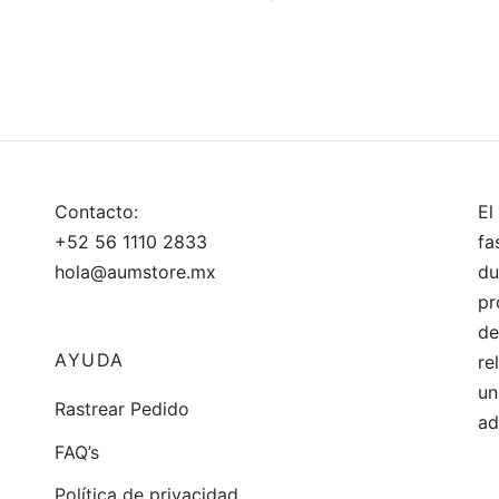
precio
precio
 al carrito
Añadir al carrito
original
actual
era:
es:
$450.
$382.
Contacto:
El
+52 56 1110 2833
fa
hola@aumstore.mx
du
pr
de
AYUDA
re
un
Rastrear Pedido
ad
FAQ’s
Política de privacidad