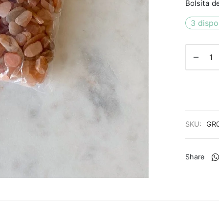
Bolsita d
3 dispo
SKU:
GR
Share