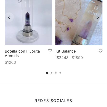
Botella con Fluorita
Kit Balance
Arcoíris
El
El
$
2248
$
1890
$
1200
precio
precio
original
actual
era:
es:
$2248.
$1890.
REDES SOCIALES