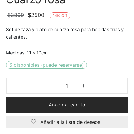
El
El
$
2899
$
2500
14
%
Off
precio
precio
Set de taza y plato de cuarzo rosa para bebidas frías y
original
actual
calientes.
era:
es:
$2899.
$2500.
Medidas: 11 x 10cm
6 disponibles (puede reservarse)
Añadir al carrito
Añadir a la lista de deseos