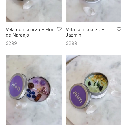
 y más
Vela con cuarzo – Flor
Vela con cuarzo –
de Naranjo
Jazmín
$
299
$
299