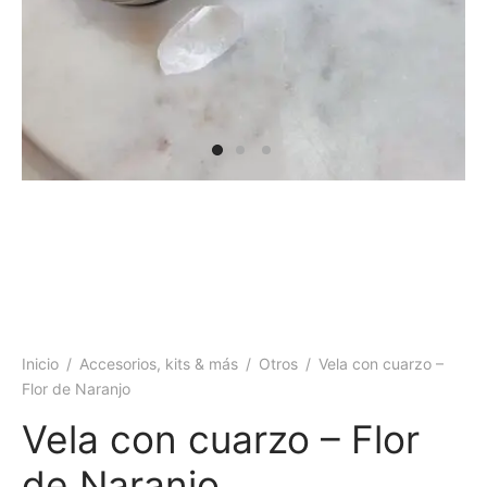
 y más
Inicio
/
Accesorios, kits & más
/
Otros
/
Vela con cuarzo –
Flor de Naranjo
Vela con cuarzo – Flor
de Naranjo