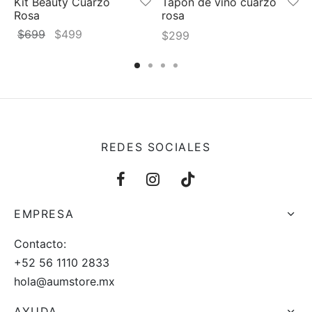
Kit Beauty Cuarzo
Tapón de vino cuarzo
Rosa
rosa
El
El
$
699
$
499
$
299
precio
precio
original
actual
era:
es:
$699.
$499.
REDES SOCIALES
EMPRESA
Contacto:
+52 56 1110 2833
hola@aumstore.mx
AYUDA