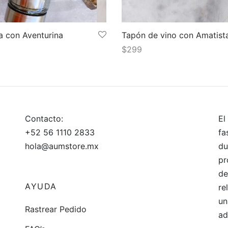
la con Aventurina
Tapón de vino con Amatist
0
$
299
 al carrito
Añadir al carrito
Contacto:
El
+52 56 1110 2833
fa
hola@aumstore.mx
du
pr
de
AYUDA
re
un
Rastrear Pedido
ad