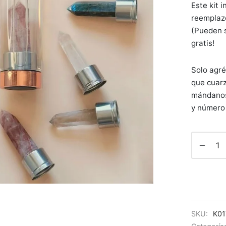
Este kit 
reemplazo
(Pueden s
gratis!
Solo agré
que cuarz
mándanos
y número 
SKU:
K0