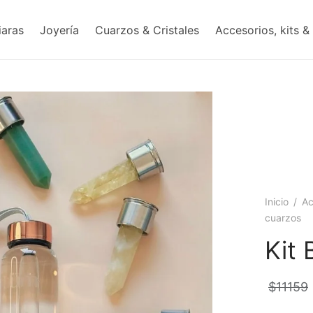
iaras
Joyería
Cuarzos & Cristales
Accesorios, kits &
Inicio
/
Ac
cuarzos
Kit 
$
11159