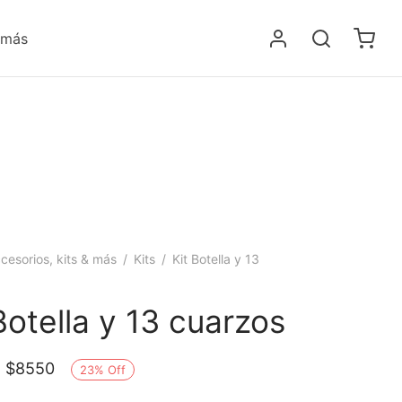
 más
cesorios, kits & más
/
Kits
/
Kit Botella y 13
Botella y 13 cuarzos
El
El
$
8550
23
%
Off
precio
precio