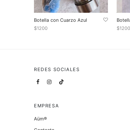
Botella con Cuarzo Azul
Botel
$
1200
$
120
Añadir al carrito
Añadir
REDES SOCIALES
EMPRESA
Aüm®
Contacto