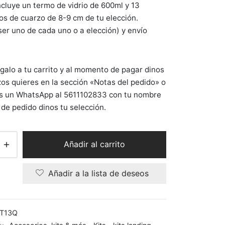
incluye un termo de vidrio de 600ml y 13
original
actual
s de cuarzo de 8-9 cm de tu elección.
era:
es:
er uno de cada uno o a elección) y envío
$11159.
$8550.
galo a tu carrito y al momento de pagar dinos
os quieres en la sección «Notas del pedido» o
 un WhatsApp al
5611102833
con tu nombre
de pedido dinos tu selección.
Añadir al carrito
Añadir a la lista de deseos
1T13Q