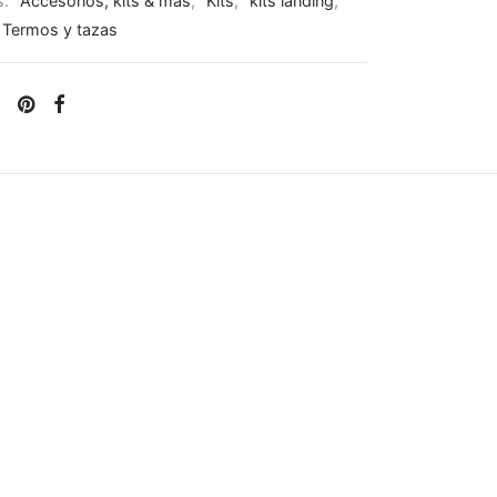
s:
Accesorios, kits & más
,
Kits
,
kits landing
,
Termos y tazas