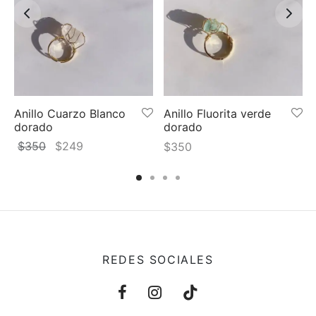
Anillo Cuarzo Blanco
Anillo Fluorita verde
dorado
dorado
El
El
$
350
$
249
$
350
precio
precio
original
actual
era:
es:
$350.
$249.
REDES SOCIALES